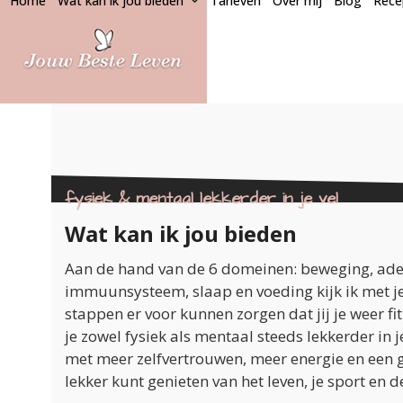
Home
Wat kan ik jou bieden
Tarieven
Over mij
Blog
Rece
Skip
to
content
fysiek & mentaal lekkerder in je vel
Wat kan ik jou bieden
Aan de hand van de 6 domeinen: beweging, adem
immuunsysteem, slaap en voeding kijk ik met j
stappen er voor kunnen zorgen dat jij je weer fit
je zowel fysiek als mentaal steeds lekkerder in 
met meer zelfvertrouwen, meer energie en een 
lekker kunt genieten van het leven, je sport en