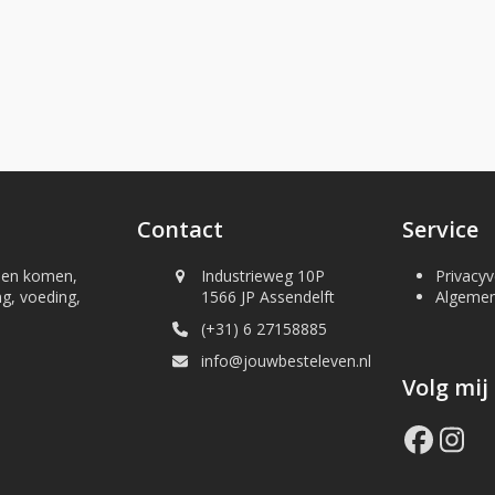
Contact
Service
nnen komen,
Industrieweg 10P
Privacyv
ng, voeding,
1566 JP Assendelft
Algeme
(+31) 6 27158885
info@jouwbesteleven.nl
Volg mij
Face
In