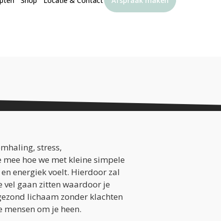
pten
Shop
Locatie & Contact
Afspraak maken
haling, stress,
e mee hoe we met kleine simpele
 en energiek voelt. Hierdoor zal
je vel gaan zitten waardoor je
gezond lichaam zonder klachten
 de mensen om je heen.