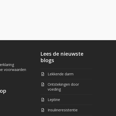
Lees de nieuwste
blogs
erklaring
ne voorwaarden
Lekkende darm
Ontstekingen door
voeding
 op
Leptine
book
stagram
Insulineresistentie