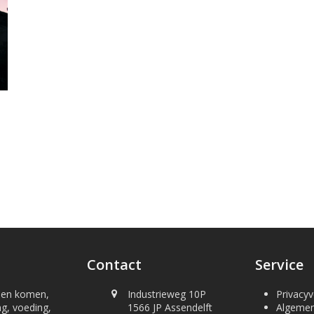
Contact
Service
nnen komen,
Industrieweg 10P
Privacyv
ng, voeding,
1566 JP Assendelft
Algeme